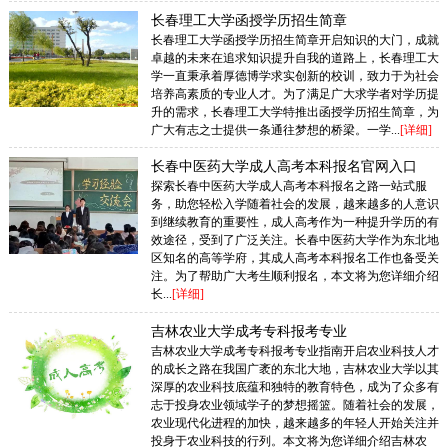
长春理工大学函授学历招生简章
长春理工大学函授学历招生简章开启知识的大门，成就
卓越的未来在追求知识提升自我的道路上，长春理工大
学一直秉承着厚德博学求实创新的校训，致力于为社会
培养高素质的专业人才。为了满足广大求学者对学历提
升的需求，长春理工大学特推出函授学历招生简章，为
广大有志之士提供一条通往梦想的桥梁。一学...
[详细]
长春中医药大学成人高考本科报名官网入口
探索长春中医药大学成人高考本科报名之路一站式服
务，助您轻松入学随着社会的发展，越来越多的人意识
到继续教育的重要性，成人高考作为一种提升学历的有
效途径，受到了广泛关注。长春中医药大学作为东北地
区知名的高等学府，其成人高考本科报名工作也备受关
注。为了帮助广大考生顺利报名，本文将为您详细介绍
长...
[详细]
吉林农业大学成考专科报考专业
吉林农业大学成考专科报考专业指南开启农业科技人才
的成长之路在我国广袤的东北大地，吉林农业大学以其
深厚的农业科技底蕴和独特的教育特色，成为了众多有
志于投身农业领域学子的梦想摇篮。随着社会的发展，
农业现代化进程的加快，越来越多的年轻人开始关注并
投身于农业科技的行列。本文将为您详细介绍吉林农