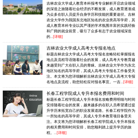
吉林农业大学成人教育本科报考专业解析开启农业领域
的深造之旅随着社会经济的不断发展，成人教育逐渐成
为众多在职人员提升自身学历和技能的重要途径。吉林
农业大学作为我国东北地区知名的农业类高等学府，其
成人教育本科专业以其严谨的学术氛围丰富的实践经验
和广阔的就业前景，吸引了众多有志于农业领域深造
的...
[详细]
吉林农业大学成人高考大专报名地点
标题吉林农业大学成人高考大专报名攻略轻松掌握报名
地点及流程导语随着社会的发展，成人高考大专教育越
来越受到广大在职人员的青睐。吉林农业大学作为东北
地区知名的高等学府，其成人高考大专报名工作备受关
注。本文将为您详细解析吉林农业大学成人高考大专报
名地点及流程，助您轻松应对报名事宜。一吉...
[详细]
长春工程学院成人专升本报名费用和时间
标题长春工程学院成人专升本报名攻略费用明细与时间
安排随着社会的发展，越来越多的在职人员希望通过提
升学历来拓宽自己的职业发展道路。长春工程学院作为
一所知名的高等学府，其成人专升本教育项目备受关
注。本文将为您详细解析长春工程学院成人专升本报名
的相关费用和时间安排，助您顺利踏上提升学历的旅
程。...
[详细]