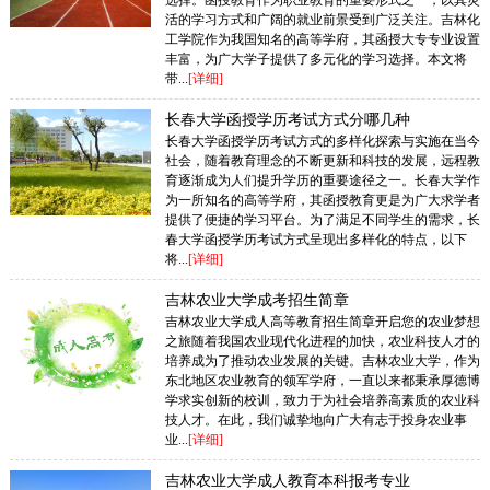
选择。函授教育作为职业教育的重要形式之一，以其灵
活的学习方式和广阔的就业前景受到广泛关注。吉林化
工学院作为我国知名的高等学府，其函授大专专业设置
丰富，为广大学子提供了多元化的学习选择。本文将
带...
[详细]
长春大学函授学历考试方式分哪几种
长春大学函授学历考试方式的多样化探索与实施在当今
社会，随着教育理念的不断更新和科技的发展，远程教
育逐渐成为人们提升学历的重要途径之一。长春大学作
为一所知名的高等学府，其函授教育更是为广大求学者
提供了便捷的学习平台。为了满足不同学生的需求，长
春大学函授学历考试方式呈现出多样化的特点，以下
将...
[详细]
吉林农业大学成考招生简章
吉林农业大学成人高等教育招生简章开启您的农业梦想
之旅随着我国农业现代化进程的加快，农业科技人才的
培养成为了推动农业发展的关键。吉林农业大学，作为
东北地区农业教育的领军学府，一直以来都秉承厚德博
学求实创新的校训，致力于为社会培养高素质的农业科
技人才。在此，我们诚挚地向广大有志于投身农业事
业...
[详细]
吉林农业大学成人教育本科报考专业