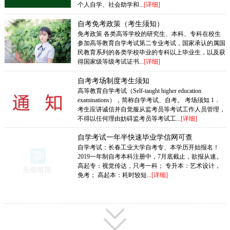
个人自学、社会助学和...
[详细]
自考免考政策（考生须知）
免考政策 各类高等学校的研究生、本科、专科在校生
参加高等教育自学考试第二专业考试，国家承认的属国
民教育系列的各类学校毕业的专科以上毕业生，以及获
得国家级等级考试证书...
[详细]
自考考场制度考生须知
高等教育自学考试（Self-taught higher education
examinations），简称自学考试、自考。 考场须知 1．
考生应讲诚信并自觉服从监考员等考试工作人员管理，
不得以任何理由妨碍监考员等考试工...
[详细]
自学考试一年半快速毕业学信网可查
自学考试：长春工业大学自考专、本学历开始报名！
2019一年制自考本科注册中，7月底截止，欲报从速。
高起专：视觉传达，只考一科； 专升本：艺术设计，
免考； 高起本：耗时较短...
[详细]