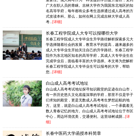
重要性。成人高考作为一种便捷的学历提升途径，受到
广大在职人员的青睐。吉林大学作为我国东北地区的知
名高等学府，每年都有众多考生选择通过成人高考的方
式攻读本科。那么，如何在网上完成吉林大学成人高
考...
[详细]
长春工程学院成人大专可以报哪些大学
长春工程学院成人大专毕业生升学路径解析探索多元大
学选择随着社会的发展，教育水平的提高，越来越多的
成人大专毕业生开始关注自己的升学路径。长春工程学
院作为东北地区知名的高等学府，其成人大专毕业生在
完成学业后，面临着丰富的大学选择。本文将为您解析
长春工程学院成人大专毕业生可以报考的大学，帮助
您...
[详细]
白山成人高考考试地址
白山成人高考考试地址探寻知识殿堂的足迹在白山市，
有一所历史悠久文化底蕴深厚的学府，那里不仅是学子
们求知的殿堂，更是无数成人高考考生梦想起航的地
方。这里，就是白山成人高考考试地址，一个承载着无
数人青春记忆的地方。白山成人高考考试地址位于市区
中心，周边环境优美，交通便利。这里绿树成荫...
[详
细]
长春中医药大学函授本科简章