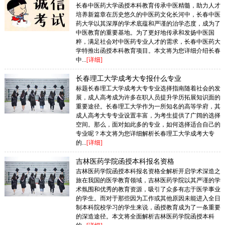
长春中医药大学函授本科教育传承中医精髓，助力人才
培养新篇章在历史悠久的中医药文化长河中，长春中医
药大学以其深厚的学术底蕴和严谨的治学态度，成为了
中医教育的重要基地。为了更好地传承和发扬中医国
粹，满足社会对中医药专业人才的需求，长春中医药大
学特推出函授本科教育项目。本文将为您详细介绍长春
中...
[详细]
长春理工大学成考大专报什么专业
标题长春理工大学成考大专专业选择指南随着社会的发
展，成人高考成为许多在职人员提升学历拓展知识面的
重要途径。长春理工大学作为一所知名的高等学府，其
成人高考大专专业设置丰富，为考生提供了广阔的选择
空间。那么，面对如此多的专业，如何选择适合自己的
专业呢？本文将为您详细解析长春理工大学成考大专
的...
[详细]
吉林医药学院函授本科报名资格
吉林医药学院函授本科报名资格全解析开启学术深造之
旅在我国的医学教育领域，吉林医药学院以其严谨的学
术氛围和优秀的教育资源，吸引了众多有志于医学事业
的学生。而对于那些因为工作或其他原因未能进入全日
制本科院校学习的学生来说，函授教育成为了一条重要
的深造途径。本文将全面解析吉林医药学院函授本科