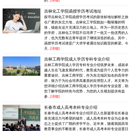
的...
[详细]
吉林化工学院函授学历考试地址
探寻吉林化工学院函授学历考试的新坐标地址解析之旅
在广袤的东北大地，吉林化工学院犹如一颗璀璨的明
珠，镶嵌在这片充满活力的土地上。作为一所历史悠久
的学府，吉林化工学院不仅培养了一批又一批优秀的人
才，也为无数有志青年提供了继续深造的机会。其中，
函授学历考试便是广大求学者通往知识殿堂的桥梁。今
天...
[详细]
吉林工商学院成人学历专科专业介绍
吉林工商学院成人学历专科专业介绍筑梦未来，成就卓
越人生在飞速发展的时代，教育成为提升个人竞争力的
重要途径。吉林工商学院，作为东北地区知名的高等学
府，致力于为社会培养高素质的应用型人才。本文将为
您详细介绍吉林工商学院成人学历专科的专业设置，助
您了解学院的特色与优势，为您的人生规划提供有益
参...
[详细]
长春市成人高考本科专业介绍
长春市成人高考本科专业介绍开启人生新篇章在长春这
座充满活力与希望的城市，成人高考本科专业为众多有
志之士提供了广阔的求学平台。近年来，随着我国高等
教育事业的不断发展，长春市成人高考本科专业设置日