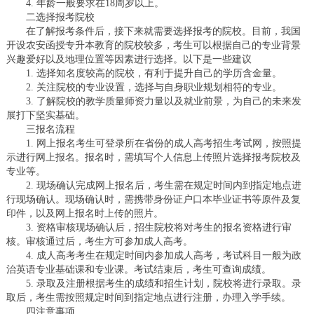
4. 年龄一般要求在18周岁以上。
二选择报考院校
在了解报考条件后，接下来就需要选择报考的院校。目前，我国
开设农安函授专升本教育的院校较多，考生可以根据自己的专业背景
兴趣爱好以及地理位置等因素进行选择。以下是一些建议
1. 选择知名度较高的院校，有利于提升自己的学历含金量。
2. 关注院校的专业设置，选择与自身职业规划相符的专业。
3. 了解院校的教学质量师资力量以及就业前景，为自己的未来发
展打下坚实基础。
三报名流程
1. 网上报名考生可登录所在省份的成人高考招生考试网，按照提
示进行网上报名。报名时，需填写个人信息上传照片选择报考院校及
专业等。
2. 现场确认完成网上报名后，考生需在规定时间内到指定地点进
行现场确认。现场确认时，需携带身份证户口本毕业证书等原件及复
印件，以及网上报名时上传的照片。
3. 资格审核现场确认后，招生院校将对考生的报名资格进行审
核。审核通过后，考生方可参加成人高考。
4. 成人高考考生在规定时间内参加成人高考，考试科目一般为政
治英语专业基础课和专业课。考试结束后，考生可查询成绩。
5. 录取及注册根据考生的成绩和招生计划，院校将进行录取。录
取后，考生需按照规定时间到指定地点进行注册，办理入学手续。
四注意事项